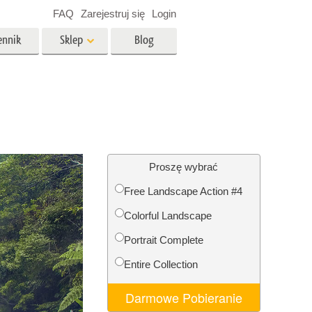
FAQ
Zarejestruj się
Login
ennik
Sklep
Blog
es
Video
Profesjonalny LUTs
e
Nakładki wideo
 Usługi
Usługi edycji zdjęć
nieruchomości
Proszę wybrać
Free Landscape Action #4
y dla
Colorful Landscape
razem
Foto Przywracanie Usługi
Portrait Complete
Entire Collection
Darmowe Pobieranie