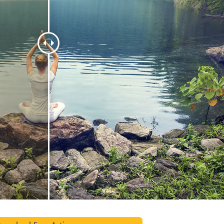
etuszu produktów
Usługi retuszu biżuterii
Dane Treningowe 