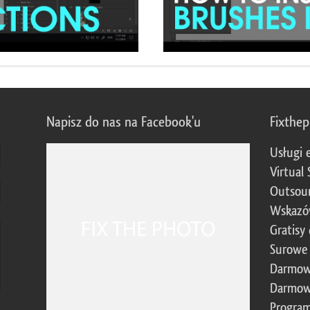
Napisz do nas na Facebook'u
Fixthe
Usługi 
Virtual 
Outsour
Wskazó
Gratisy
Surowe 
Darmow
Darmow
Program