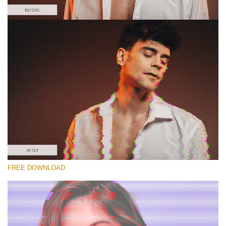
Proszę wybrać
Free Glitch Action #2
Glitch Effect
Winter Complete
Entire Collection
Darmowe Pobieranie
FREE DOWNLOAD