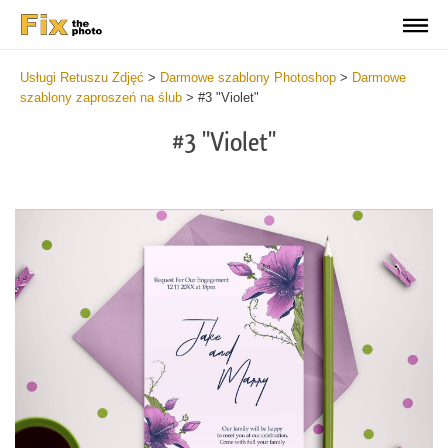
Usługi Retuszu Zdjęć
>
Darmowe szablony Photoshop
>
Darmowe
szablony zaproszeń na ślub
>
#3 "Violet"
#3 "Violet"
Cl
at
th
bu
an
re
Vi
We
In
Fr
2
mi
Wr