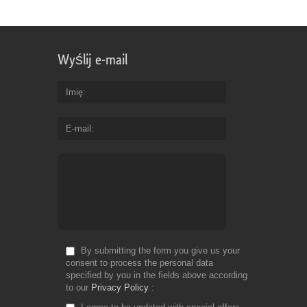
for
Fr
Wyślij e-mail
Imię
E-mail
By submitting the form you give us your
consent to process the personal data
specified by you in the fields above according
to our
Privacy Policy