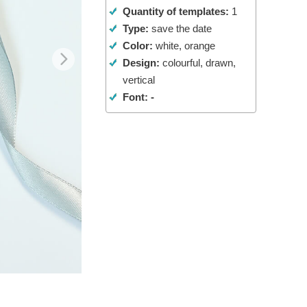
Quantity of templates:
1
AI
Video Editing Services
Type:
save the date
Color:
white, orange
Design:
colourful, drawn,
vertical
Font: -