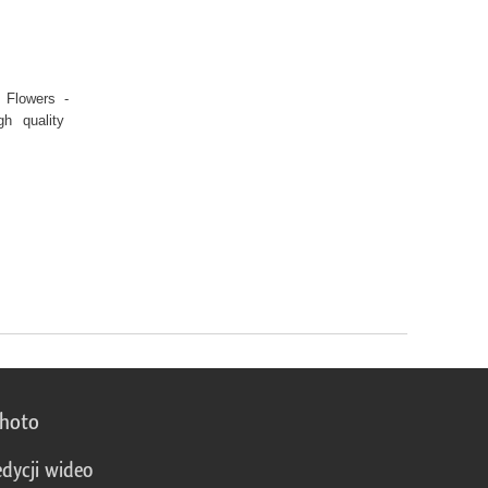
w Flowers -
gh quality
photo
edycji wideo