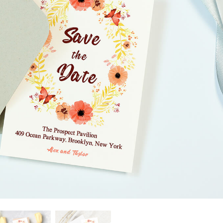
etuszu produktów
Usługi retuszu biżuterii
Dane Treningowe 