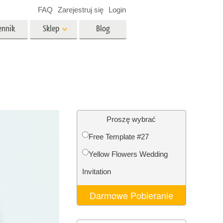
FAQ
Zarejestruj się
Login
ennik
Sklep
Blog
es
Video
Profesjonalny LUTs
e
Nakładki wideo
 Usługi
Usługi edycji zdjęć
nieruchomości
Proszę wybrać
Free Template #27
y dla
Yellow Flowers Wedding
razem
Foto Przywracanie Usługi
Invitation
Darmowe Pobieranie