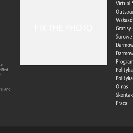
Virtual 
Outsour
Wskazó
Gratisy
Surowe 
Darmow
Darmow
Program
ur
Polityk
ified
r
Polityk
O nas
ers and
Skontak
Praca