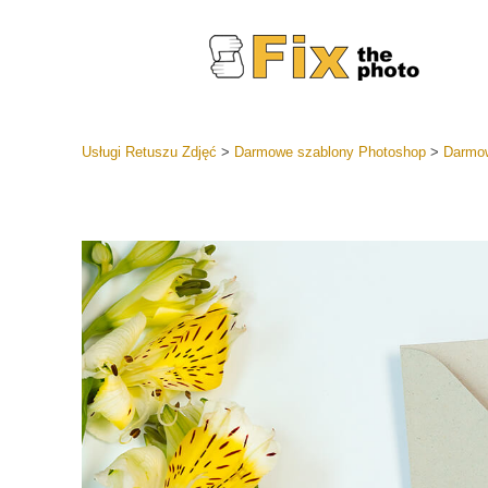
Usługi Retuszu Zdjęć
>
Darmowe szablony Photoshop
>
Darmow
Ustawien
Całe kole
Usługi 
wstępnyc
Najlepsza
Kolekcja 
Usługi ed