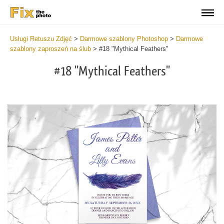
Usługi Retuszu Zdjęć
>
Darmowe szablony Photoshop
>
Darmowe
szablony zaproszeń na ślub
>
#18 "Mythical Feathers"
#18 "Mythical Feathers"
Cli
C
at
a
the
t
but
b
an
a
rec
p
Fre
t
We
fu
Inv
c
-
W
Myt
I
Fea
-
wit
M