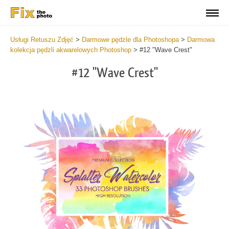
Usługi Retuszu Zdjęć
>
Darmowe pędzle dla Photoshopa
>
Darmowa
kolekcja pędzli akwarelowych Photoshop
>
#12 "Wave Crest"
#12 "Wave Crest"
C
li
S
at
y
the
f
but
t
an
a
rec
b
Fre
t
Wat
W
Br
P
wit
B
2
b
min
m
Wri
b