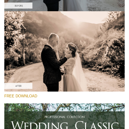
Proszę wybrać
Free Sepia Lightroom Preset #20
Wedding Classic
(30 Lr Presets)
Wedding Collection
(400 Lr Presets)
Must-Have Collection
FREE DOWNLOAD
(1432 Lr Presets)
Darmowe Pobieranie