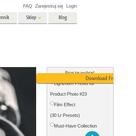
FAQ
Zarejestruj się
Login
ennik
Sklep
Blog
es
Video
Profesjonalny LUTs
e
Nakładki wideo
 Usługi
Usługi edycji zdjęć
nieruchomości
Proszę wybrać
Download Free
Lightroom Preset for
y dla
Product Photo #23
razem
Foto Przywracanie Usługi
Film Effect
(30 Lr Presets)
Must-Have Collection