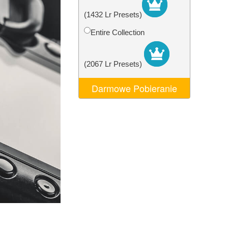
AI
Video Editing Services
(1432 Lr Presets)
Entire Collection
(2067 Lr Presets)
Darmowe Pobieranie