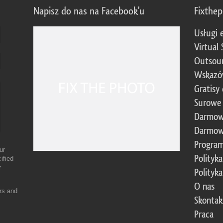
Napisz do nas na Facebook'u
Fixthe
Usługi 
Virtual 
Outsour
Wskazó
Gratisy
Surowe 
Darmow
Darmow
Program
ur
Polityk
ified
r
Polityk
O nas
ers and
Skontak
Praca