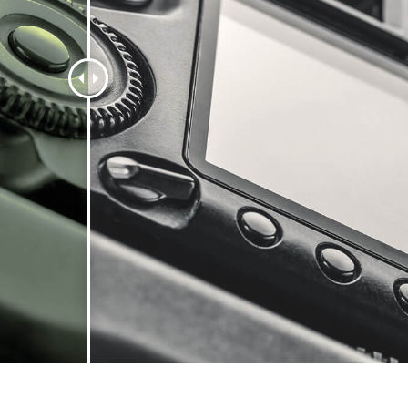
etuszu produktów
Usługi retuszu biżuterii
Dane Treningowe 