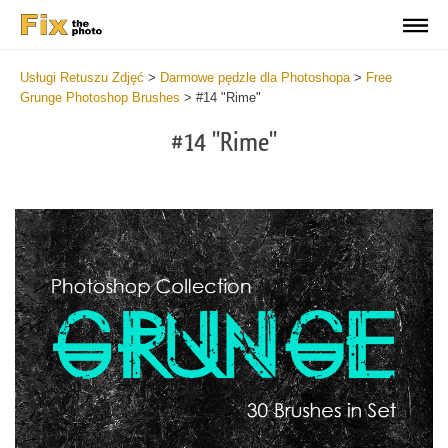
Usługi Retuszu Zdjęć
>
Darmowe pędzle dla Photoshopa
>
Free
Grunge Photoshop Brushes
>
#14 "Rime"
#14 "Rime"
C
li
S
at
y
the
f
but
t
an
a
rec
b
Fre
t
Gr
G
Br
P
wit
B
2
b
min
m
Wri
b