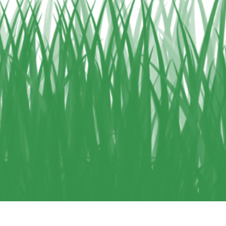
etuszu produktów
Usługi retuszu biżuterii
Dane Treningowe 