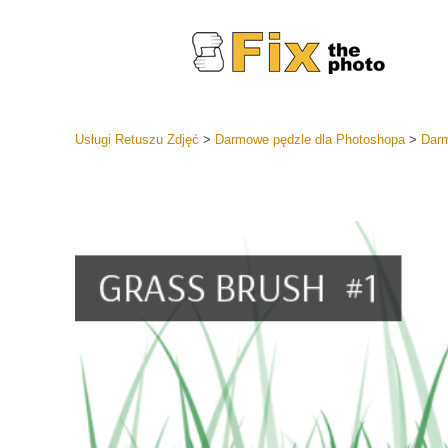
Usługi Retuszu Zdjęć
>
Darmowe pędzle dla Photoshopa
>
Darm
Ustawien
Całe kole
Usługi 
wstępnyc
Najlepsza
Kolekcja 
Usługi ed