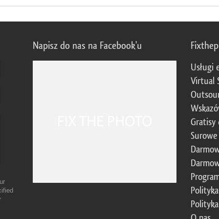
Napisz do nas na Facebook'u
Fixthe
Usługi 
Virtual 
Outsour
Wskazó
Gratisy
Surowe 
Darmow
Darmow
Program
ur
Polityk
ified
r
Polityk
O nas