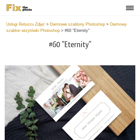
Usługi Retuszu Zdjęć
>
Darmowe szablony Photoshop
>
Darmowy
szablon wizytówki Photoshop
>
#60 "Eternity"
#60 "Eternity"
Do
Fr
Bu
Ca