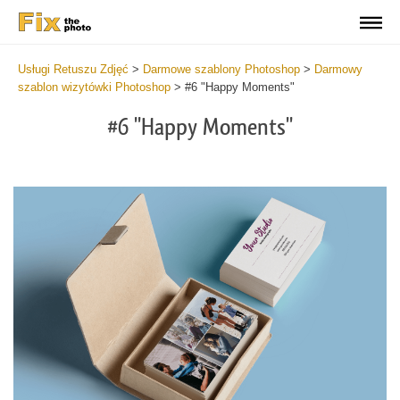
Usługi Retuszu Zdjęć
>
Darmowe szablony Photoshop
>
Darmowy
szablon wizytówki Photoshop
>
#6 "Happy Moments"
#6 "Happy Moments"
Do
Fr
Bu
Ca