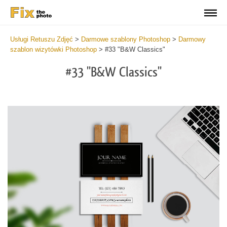
Usługi Retuszu Zdjęć
>
Darmowe szablony Photoshop
>
Darmowy
szablon wizytówki Photoshop
>
#33 "B&W Classics"
#33 "B&W Classics"
Do
Fr
Bu
Ca