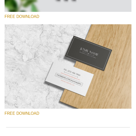
FREE DOWNLOAD
Proszę wybrać
Free Template #33
Photographer Marketing Templates
Darmowe Pobieranie
FREE DOWNLOAD