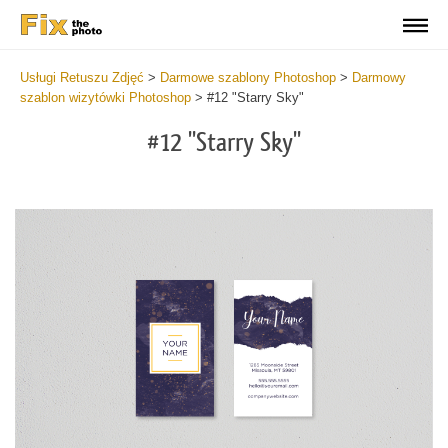
Usługi Retuszu Zdjęć
>
Darmowe szablony Photoshop
>
Darmowy
szablon wizytówki Photoshop
>
#12 "Starry Sky"
#12 "Starry Sky"
Do
Fr
Bu
Ca