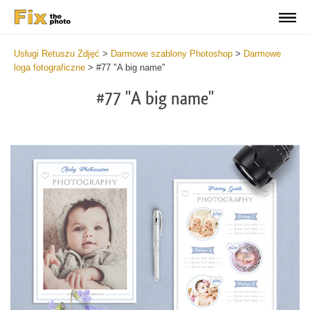
Usługi Retuszu Zdjęć
>
Darmowe szablony Photoshop
>
Darmowe
loga fotograficzne
>
#77 "A big name"
#77 "A big name"
Wa
Und
var
$v
in
/va
on
line
54
Wa
Try