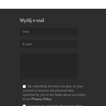
Wyślij e-mail
Imię
E-mail
By submitting the form you give us your
consent to process the personal data
specified by you in the fields above according
to our
Privacy Policy
I agree to be updated with special offers