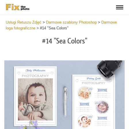
Usługi Retuszu Zdjęć
>
Darmowe szablony Photoshop
>
Darmowe
loga fotograficzne
>
#14 "Sea Colors"
#14 "Sea Colors"
Do
Lo
for
Fr