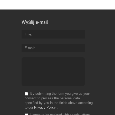
Wyślij e-mail
Imię
E-mail
By submitting the form you give us your
consent to process the personal data
specified by you in the fields above according
to our
Privacy Policy
I agree to be updated with special offers