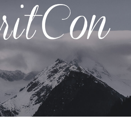
etuszu produktów
Usługi retuszu biżuterii
Dane Treningowe 