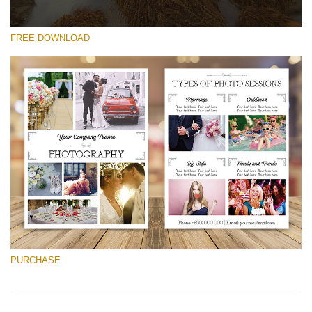
FREE DOWNLOAD
Proszę wybrać
Free Font #13
Photography Flyer Template
Darmowe Pobieranie
PURCHASE