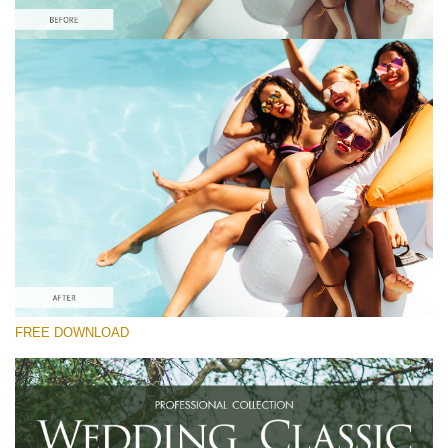
Proszę wybrać
Free Nightclub Lightroom Preset #6
Wedding Classic
(30 Lr Presets)
Wedding Collection
(400 Lr Presets)
Entire Collection
FREE DOWNLOAD
(2067 Lr Presets)
Darmowe Pobieranie