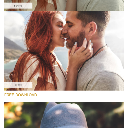
Proszę wybrać
Free Matte Preset #1
Matte Effect
(30 Lr Presets)
Matte Complete
(130 Lr Presets)
Entire Collection
FREE DOWNLOAD
(2067 Lr Presets)
Darmowe Pobieranie