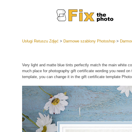
Usługi Retuszu Zdjęć
>
Darmowe szablony Photoshop
>
Darmow
Ustawien
Całe kole
Usługi 
Very light and matte blue tints perfectly match the main white col
wstępnyc
much place for photography gift certificate wording you need on
Najlepsza
template, you can change it in the gift certificate template Phot
Kolekcja 
Usługi ed