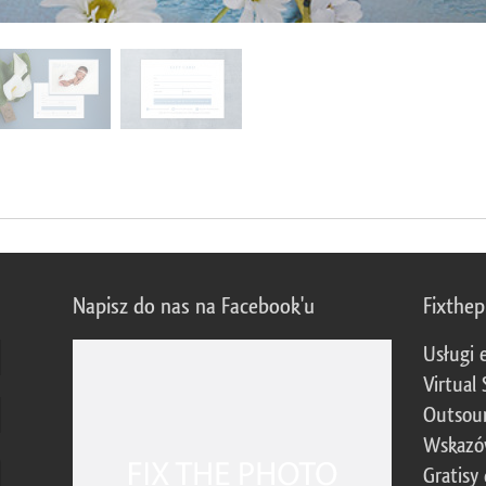
Napisz do nas na Facebook'u
Fixthe
Usługi 
Virtual 
Outsour
Wskazó
Gratisy