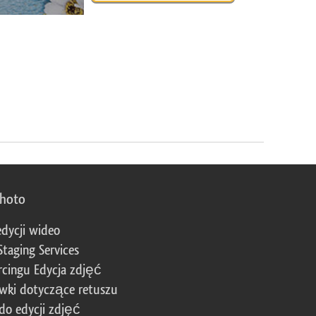
photo
edycji wideo
Staging Services
cingu Edycja zdjęć
wki dotyczące retuszu
 do edycji zdjęć