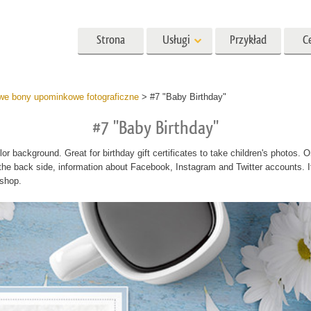
Strona
Usługi
Przykład
C
główna
Lightroom
Photoshop
Templat
e bony upominkowe fotograficzne
>
#7 "Baby Birthday"
#7 "Baby Birthday"
ia Lightroom
Akcje Photoshopa
Szablony
kcje ustawień
Pędzle Photoshop
Szablony marketingow
retuszu w głowę
Retusz ciała
Retusz zdjęć dla dzieci
or background. Great for birthday gift certificates to take children's photos. On
h LR
Nakładki Photoshopa
Kartki walentynkowe
 the back side, information about Facebook, Instagram and Twitter accounts. 
 oferta Presets
oshop.
Tekstury Photoshopa
Zaproszenia ślubne
mobilna
Ps Akcje Całe kolekcje
Zaproszenie na urodzin
dzieci
Ps Nakładki Całe Kolekcje
ycji zdjęć ślubnych
Modele odzieży generowane
Usługi manipulacji ob
przez sztuczną inteligencję