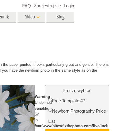
FAQ
Zarejestruj się
Login
ennik
Sklep
Blog
es
Video
Profesjonalny LUTs
e
Nakładki wideo
 Usługi
Usługi edycji zdjęć
 the paper printed it looks particularly great and gentle. There is
nieruchomości
If you have the newborn photo in the same style as on the
y dla
Proszę wybrać
Warning
:
razem
Foto Przywracanie Usługi
Free Template #7
Undefined
variable
Newborn Photography Price
$v
in
List
/var/www/sites/fixthephoto.com/live/includes/funct