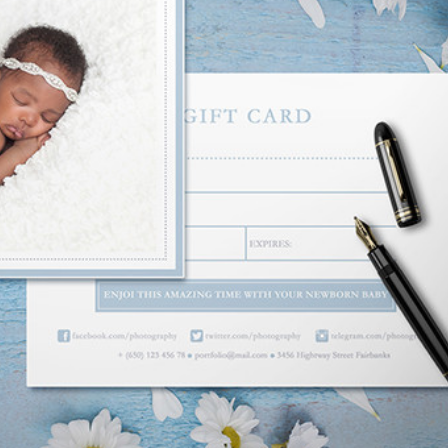
etuszu produktów
Usługi retuszu biżuterii
Dane Treningowe 