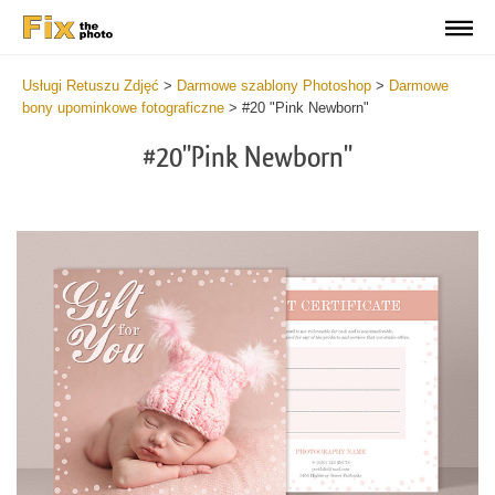
Usługi Retuszu Zdjęć
>
Darmowe szablony Photoshop
>
Darmowe
bony upominkowe fotograficzne
>
#20 "Pink Newborn"
#20"Pink Newborn"
Wa
Und
var
$v
in
/va
on
line
54
Wa
Try