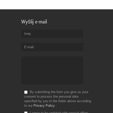
Wyślij e-mail
Imię
E-mail
By submitting the form you give us your
consent to process the personal data
specified by you in the fields above according
to our
Privacy Policy
I agree to be updated with special offers