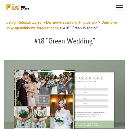
Usługi Retuszu Zdjęć
>
Darmowe szablony Photoshop
>
Darmowe
bony upominkowe fotograficzne
>
#18 "Green Wedding"
#18 "Green Wedding"
Wa
Und
var
$v
in
/va
on
line
54
Wa
Try