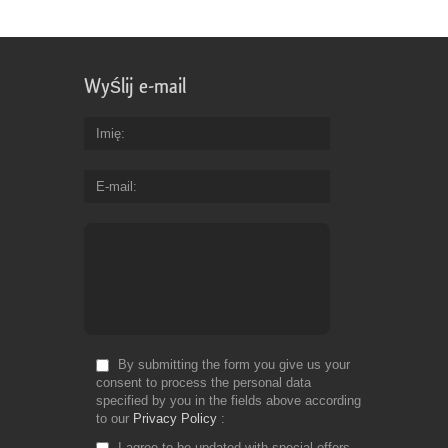
Wyślij e-mail
Imię
E-mail
By submitting the form you give us your
consent to process the personal data
specified by you in the fields above according
to our
Privacy Policy
I agree to be updated with special offers