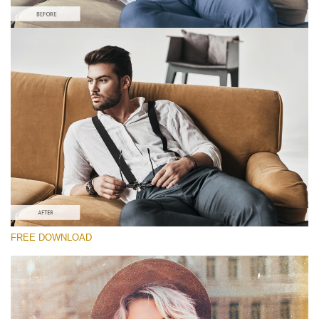
Proszę wybrać
Free Film PS Action #6
Bohemian Film
Cinematic Complete
Entire Collection
Darmowe Pobieranie
FREE DOWNLOAD