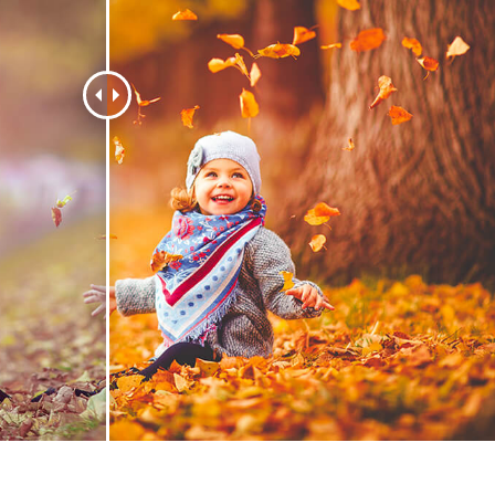
etuszu produktów
Usługi retuszu biżuterii
Dane Treningowe 