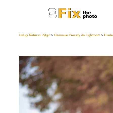
Usługi Retuszu Zdjęć
>
Darmowe Presety do Lightroom
>
Prede
Ustawien
Całe kole
Usługi 
wstępnyc
Najlepsza
Kolekcja 
Usługi ed