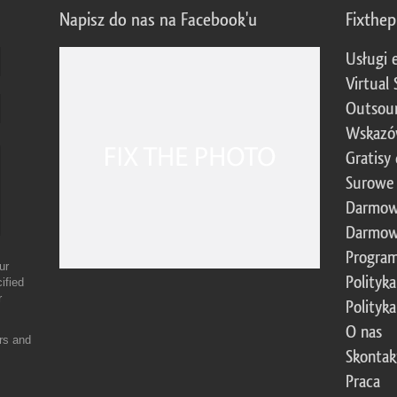
Napisz do nas na Facebook'u
Fixthe
Usługi 
Virtual 
Outsour
Wskazó
Gratisy
Surowe 
Darmow
Darmow
Program
ur
Polityk
ified
r
Polityk
O nas
ers and
Skontak
Praca