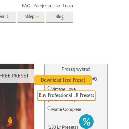
FAQ
Zarejestruj się
Login
ennik
Sklep
Blog
es
Video
Profesjonalny LUTs
e
Nakładki wideo
 Usługi
Usługi edycji zdjęć
nieruchomości
Proszę wybrać
Lightroom Fall Preset #9
Download Free Preset
y dla
Vintage Love
Buy Professional LR Presets
razem
Foto Przywracanie Usługi
(60 Lr Presets)
Matte Complete
(130 Lr Presets)