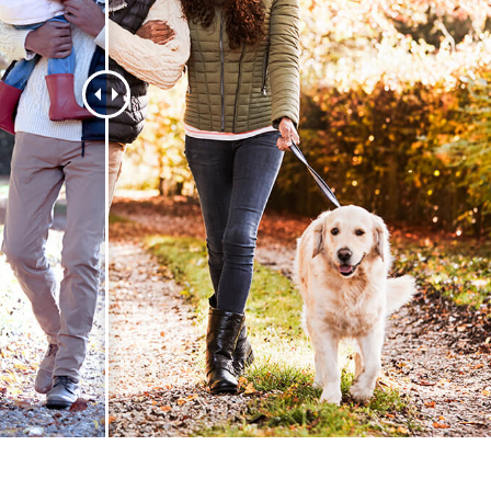
etuszu produktów
Usługi retuszu biżuterii
Dane Treningowe 