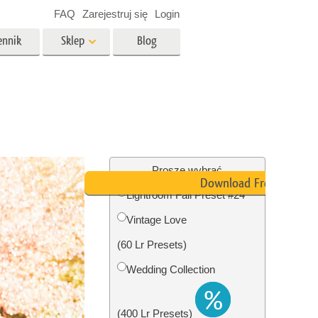
FAQ
Zarejestruj się
Login
ennik
Sklep
Blog
es
Video
Profesjonalny LUTs
e
Nakładki wideo
 Usługi
Usługi edycji zdjęć
nieruchomości
Proszę wybrać
Download Free
Lightroom Fall Preset #24
y dla
Vintage Love
razem
Foto Przywracanie Usługi
(60 Lr Presets)
Wedding Collection
(400 Lr Presets)