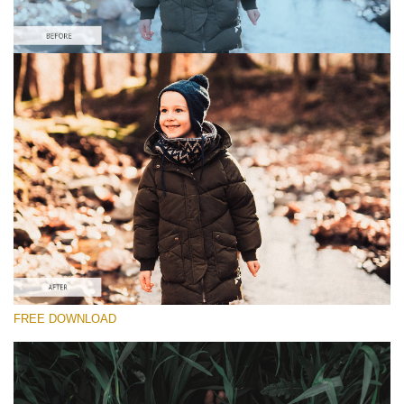
Proszę wybrać
Lightroom Fall Preset #18
Dark Film
(25 Lr Presets)
Must-Have Collection
(1432 Lr Presets)
Entire Collection
FREE DOWNLOAD
(2067 Lr Presets)
Darmowe Pobieranie