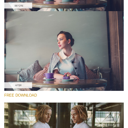
Proszę wybrać
Free Video Overlay #2
Film Effect
Darmowe Pobieranie
FREE DOWNLOAD