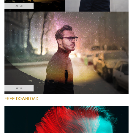
Proszę wybrać
Double Exposure Action #1
Color Double Exposure
Double Exposure Complete
Entire Collection
Darmowe Pobieranie
FREE DOWNLOAD