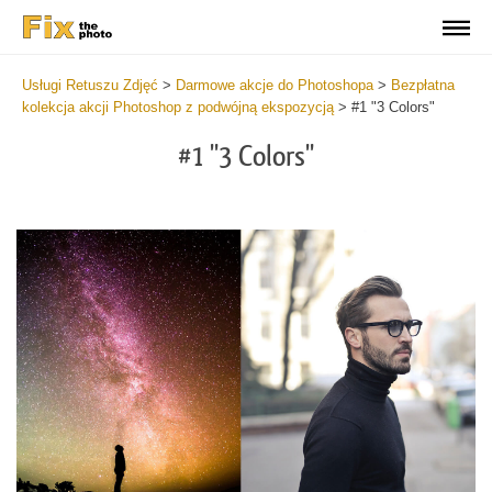
Usługi Retuszu Zdjęć
>
Darmowe akcje do Photoshopa
>
Bezpłatna
kolekcja akcji Photoshop z podwójną ekspozycją
>
#1 "3 Colors"
#1 "3 Colors"