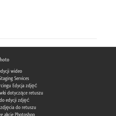
photo
edycji wideo
Staging Services
cingu Edycja zdjęć
wki dotyczące retuszu
 do edycji zdjęć
zdjęcia do retuszu
e akcje Photoshop