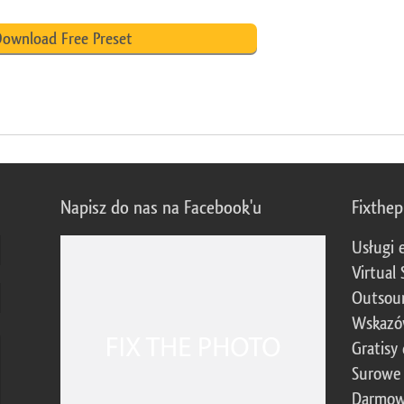
ownload Free Preset
Napisz do nas na Facebook'u
Fixthe
Usługi 
Virtual 
Outsour
Wskazó
Gratisy
Surowe 
Darmow