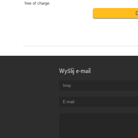
free of charge.
D
Wyślij e-mail
Imię
E-mail