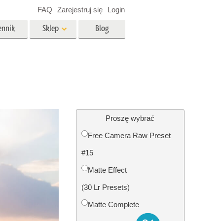
FAQ
Zarejestruj się
Login
ennik
Sklep
Blog
es
Video
Profesjonalny LUTs
e
Nakładki wideo
 Usługi
Usługi edycji zdjęć
nieruchomości
Proszę wybrać
Free Camera Raw Preset
y dla
#15
razem
Foto Przywracanie Usługi
Matte Effect
(30 Lr Presets)
Matte Complete