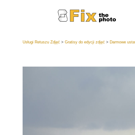
Usługi Retuszu Zdjęć
>
Gratisy do edycji zdjęć
>
Darmowe usta
Ustawien
Całe kole
Usługi 
wstępnyc
Najlepsza
Kolekcja 
Usługi ed