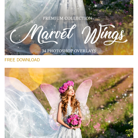
선택 해주세요
Free PNG Overlay #17
Small 800*533px
Marvel Wings
(34 Overlays)
FREE DOWNLOAD
Large 4000*5000px
Bokeh Complete Collection (650 Overlays)
Large 6000*4000px
Entire Collection
(1783 Overlays)
Large 6000*4000px
무료 다운로드