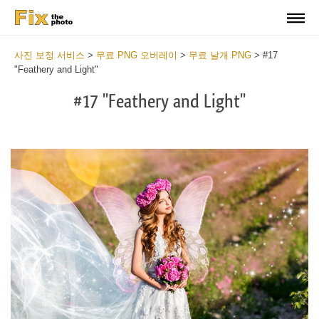
사진 보정 서비스
>
무료 PNG 오버레이
>
무료 날개 PNG
>
#17
"Feathery and Light"
#17 "Feathery and Light"
Do
Fr
PN