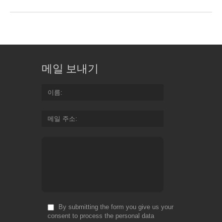
메일 보내기
이름
메일 주소
By submitting the form you give us your
consent to process the personal data