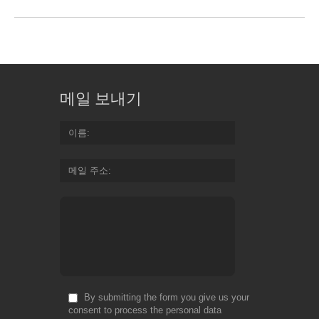
메일 보내기
이름
메일 주소
By submitting the form you give us your
consent to process the personal data