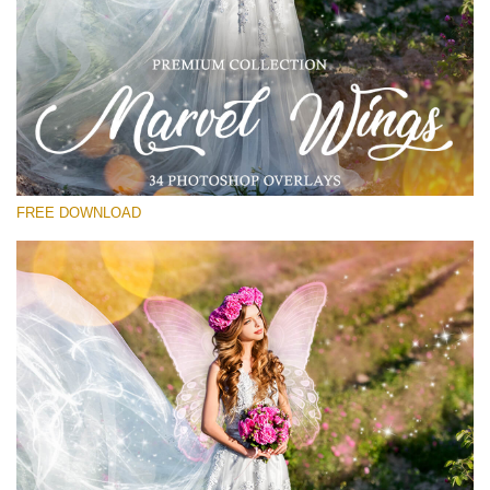
선택 해주세요
Free PNG Overlay #11
Small 800*533px
Marvel Wings
(34 Overlays)
FREE DOWNLOAD
Large 4000*5000px
Light Sparkling
(740 Overlays)
Large 6000*4000px
Entire Collection
(1783 Overlays)
Large 6000*4000px