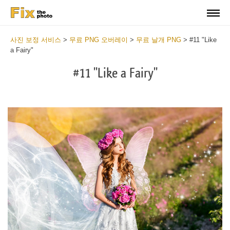
사진 보정 서비스
>
무료 PNG 오버레이
>
무료 날개 PNG
>
#11 "Like
a Fairy"
#11 "Like a Fairy"
Do
Fr
PN