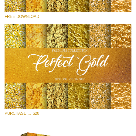
선택 해주세요
FREE DOWNLOAD
Free Photoshop Overlay
Small 800*533px
Perfect Gold
(30 Textures)
Large 6000*4000px
Entire Collection
(1783 Overlays)
Large 6000*4000px
무료 다운로드
PURCHASE → $20