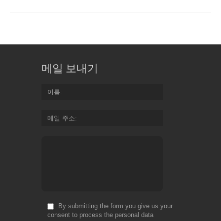
메일 보내기
이름
메일 주소
By submitting the form you give us your
consent to process the personal data