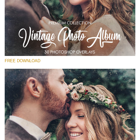
선택 해주세요
Free Vintage Overlay #25
Small 800*533px
Vintage Photo Album
(30 Overlays)
FREE DOWNLOAD
Large 6000*4000px
Sunlight Collection
(290 Overlays)
Large 6000*4000px
Entire Collection
(1783 Overlays)
Large 6000*4000px