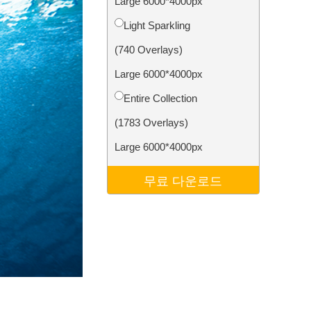
Large 6000*4000px
터
Video Editing Services
Light Sparkling
(740 Overlays)
Large 6000*4000px
Entire Collection
(1783 Overlays)
Large 6000*4000px
무료 다운로드