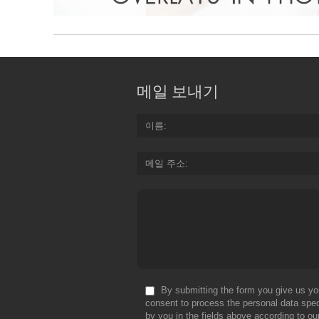
메일 보내기
이름
메일 주소
By submitting the form you give us yo
consent to process the personal data spec
by you in the fields above according to ou