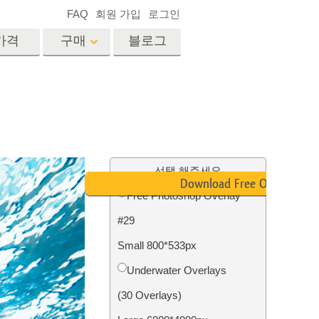
FAQ
회원 가입
로그인
가격
구매
블로그
es
Video
전문 LUT
비디오 오버레이
서비스
부동산 사진 편집 서비스
드
선택 해주세요
Download Free Overlay
Free Photoshop Overlay
장
#29
비스
사진 서비스
Small 800*533px
Underwater Overlays
(30 Overlays)