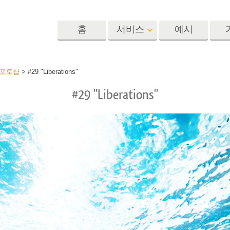
홈
서비스
예시
Lightroom
Photoshop
Templat
 포토샵
>
#29 "Liberations"
#29 "Liberations"
 사전 설정
포토샵 액션
템플릿
R 사전 설정 컬렉
포토샵 브러쉬
마케팅 템플릿
리터칭 서비스
뷔 서비스
아기 사진 보정 
포토샵 오버레이
발렌타인 데이 카
딜 프리셋
포토샵 텍스처
결혼식 초대장
 컬렉션
Ps Actions 전체 컬렉션
어린이 생일 초대
Ps 오버레이 전체 컬렉
션
진 편집 서비스
AI로 생성된 의류 모델
이미지 조작 서