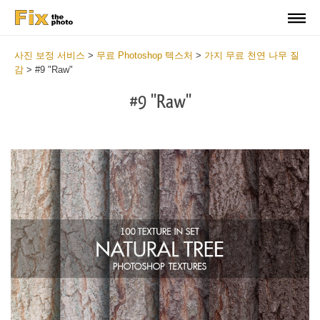
사진 보정 서비스
>
무료 Photoshop 텍스처
>
가지 무료 천연 나무 질
감
>
#9 "Raw"
#9 "Raw"
Do
Fr
Ov