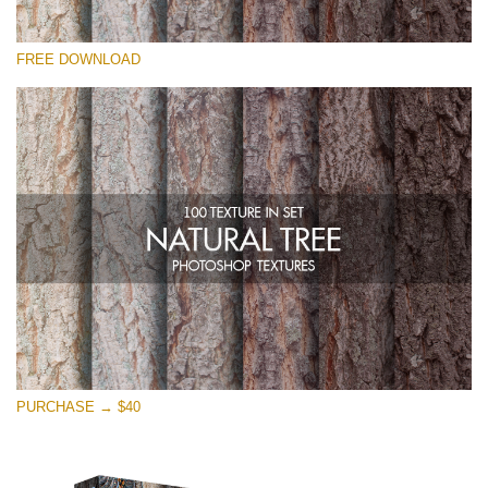
선택 해주세요
FREE DOWNLOAD
Free Photoshop Overlay
Small 800*533px
Natural Tree
(100 Textures)
Large 6000*4000px
Entire Collection
(1783 Overlays)
Large 6000*4000px
무료 다운로드
PURCHASE → $40