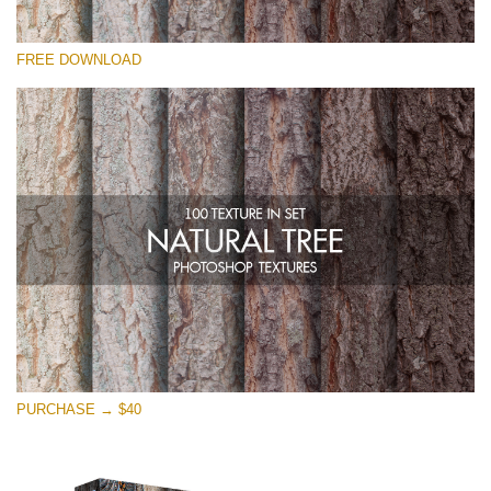
선택 해주세요
FREE DOWNLOAD
Free Photoshop Overlay
Small 800*533px
Natural Tree
(100 Textures)
Large 6000*4000px
Entire Collection
(1783 Overlays)
Large 6000*4000px
무료 다운로드
PURCHASE → $40