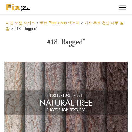
사진 보정 서비스
>
무료 Photoshop 텍스처
>
가지 무료 천연 나무 질
감
>
#18 "Ragged"
#18 "Ragged"
Do
Fr
Ov