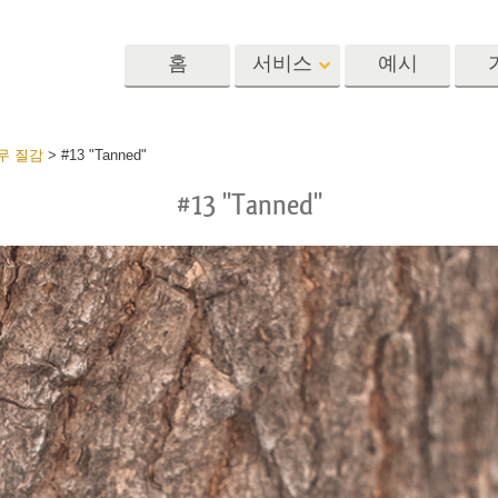
홈
서비스
예시
Lightroom
Photoshop
Templat
무 질감
>
#13 "Tanned"
#13 "Tanned"
 사전 설정
포토샵 액션
템플릿
R 사전 설정 컬렉
포토샵 브러쉬
마케팅 템플릿
리터칭 서비스
뷔 서비스
아기 사진 보정 
포토샵 오버레이
발렌타인 데이 카
딜 프리셋
포토샵 텍스처
결혼식 초대장
 컬렉션
Ps Actions 전체 컬렉션
어린이 생일 초대
Ps 오버레이 전체 컬렉
션
진 편집 서비스
AI로 생성된 의류 모델
이미지 조작 서