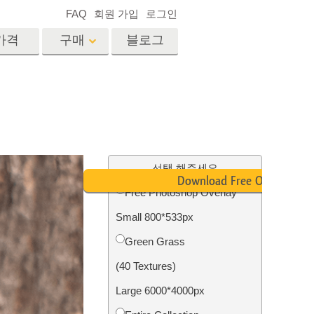
FAQ
회원 가입
로그인
가격
구매
블로그
es
Video
전문 LUT
비디오 오버레이
서비스
부동산 사진 편집 서비스
드
선택 해주세요
Download Free Overlay
Free Photoshop Overlay
장
Small 800*533px
비스
사진 서비스
Green Grass
(40 Textures)
Large 6000*4000px