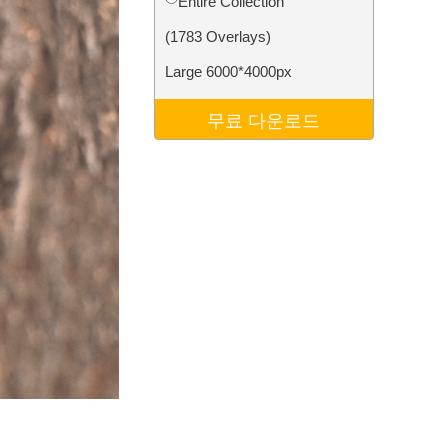
Entire Collection
터
Video Editing Services
(1783 Overlays)
Large 6000*4000px
무료 다운로드