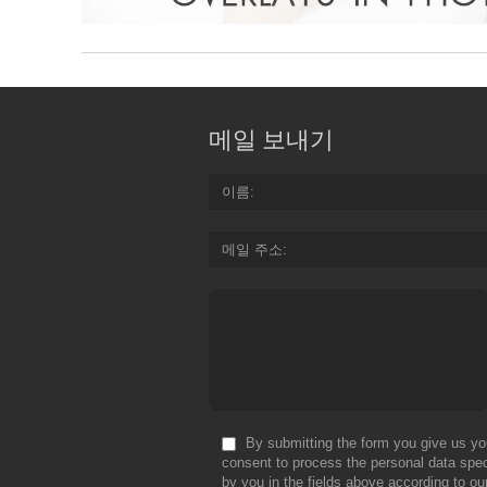
메일 보내기
이름
메일 주소
By submitting the form you give us yo
consent to process the personal data spec
by you in the fields above according to ou