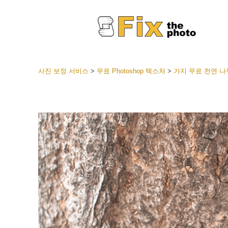
사진 보정 서비스
>
무료 Photoshop 텍스처
>
가지 무료 천연 나
라이트룸
전체 L
얼굴 
션
베스트 
모바일
웨딩 사