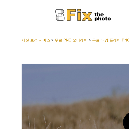
사진 보정 서비스
>
무료 PNG 오버레이
>
무료 태양 플레어 PN
라이트룸
전체 L
얼굴 
션
베스트 
모바일
웨딩 사