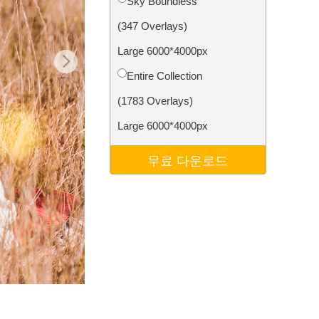
Sky Boundless
터
Video Editing Services
(347 Overlays)
Large 6000*4000px
Entire Collection
(1783 Overlays)
Large 6000*4000px
무료 다운로드