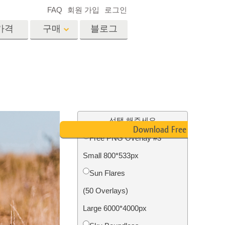
FAQ
회원 가입
로그인
가격
구매
블로그
es
Video
전문 LUT
비디오 오버레이
서비스
부동산 사진 편집 서비스
드
선택 해주세요
Download Free PNG
Free PNG Overlay #3
장
Small 800*533px
비스
사진 서비스
Sun Flares
(50 Overlays)
Large 6000*4000px