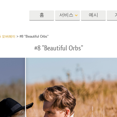
홈
서비스
예시
Lightroom
Photoshop
Templat
G 오버레이
>
#8 "Beautiful Orbs"
#8 "Beautiful Orbs"
 사전 설정
포토샵 액션
템플릿
R 사전 설정 컬렉
포토샵 브러쉬
마케팅 템플릿
리터칭 서비스
뷔 서비스
아기 사진 보정 
포토샵 오버레이
발렌타인 데이 카
딜 프리셋
포토샵 텍스처
결혼식 초대장
 컬렉션
Ps Actions 전체 컬렉션
어린이 생일 초대
Ps 오버레이 전체 컬렉
션
진 편집 서비스
AI로 생성된 의류 모델
이미지 조작 서