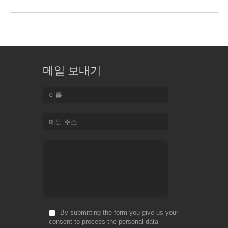
메일 보내기
이름
메일 주소
By submitting the form you give us your
consent to process the personal data