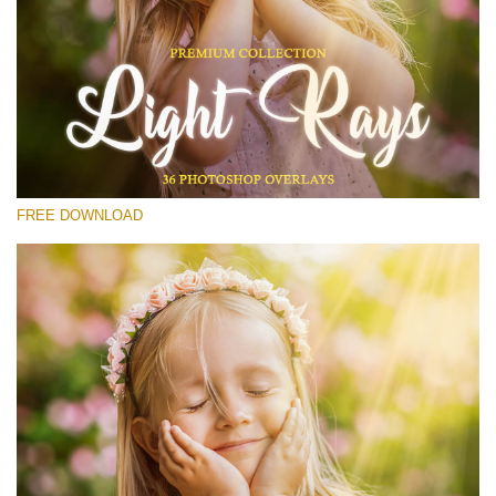
선택 해주세요
Free Photoshop Overlay #12
Small 800*533px
Light Rays
(36 Overlays)
FREE DOWNLOAD
Large 6000*4000px
Luxury Wedding
(373 Overlays)
Large 6000*4000px
Entire Collection
(1783 Overlays)
Large 6000*4000px