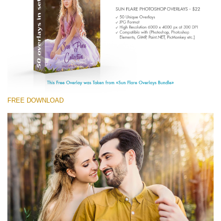
Entire Collection
(1783 Overlays)
Large 6000*4000px
무료 다운로드
FREE DOWNLOAD