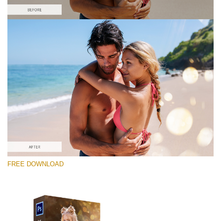
선택 해주세요
Free PNG Overlay #1
Small 800*533px
Sun Flares
(50 Overlays)
Large 6000*4000px
FREE DOWNLOAD
Sky Boundless
(347 Overlays)
Large 6000*4000px