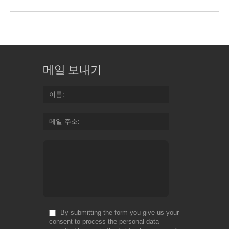
메일 보내기
이름
메일 주소
By submitting the form you give us your
consent to process the personal data