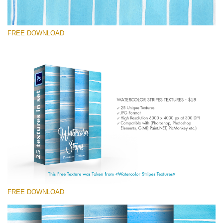
FREE DOWNLOAD
선택 해주세요
Free Photoshop Texture #4
Small 800*533px
Stripes Watercolor
(25 Textures)
Large 6000*4000px
Entire Collection
(1783 Overlays)
FREE DOWNLOAD
Large 6000*4000px