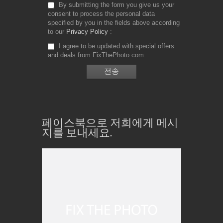
By submitting the form you give us your
consent to process the personal data
specified by you in the fields above according
to our
Privacy Policy
I agree to be updated with special offers
and deals from FixThePhoto.com
페이스북으로 저희에게 메시
지를 보내세요.