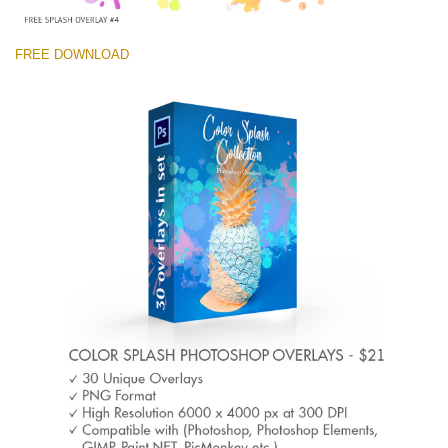
FREE DOWNLOAD
선택 해주세요
Free Photoshop Overlay #4 Small 800*533px
Color Splash
(30 Overlays)
Large 6000*4000px
Light Sparkling
(740 Overlays)
Large 6000*4000px
Entire Collection