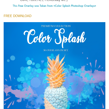
(1783 Overlays)
Large 6000*4000px
FREE DOWNLOAD
무료 다운로드