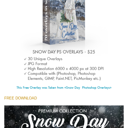
(1783 Overlays)
Large 6000*4000px
무료 다운로드
FREE DOWNLOAD