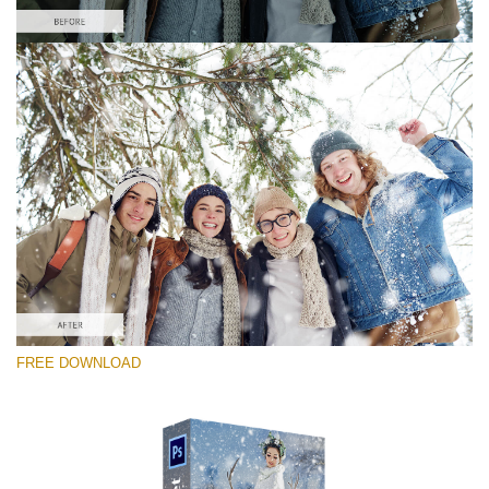
선택 해주세요
Free PNG Overlay #9
Small 800*533px
Snowy Day (70 Overlays)
Large 6000*4000px
Sky Boundless
FREE DOWNLOAD
(347 Overlays)
Large 6000*4000px
Entire Collection