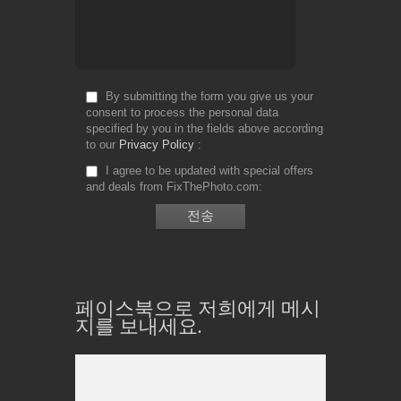
By submitting the form you give us your
consent to process the personal data
specified by you in the fields above according
to our
Privacy Policy
I agree to be updated with special offers
and deals from FixThePhoto.com
페이스북으로 저희에게 메시
지를 보내세요.