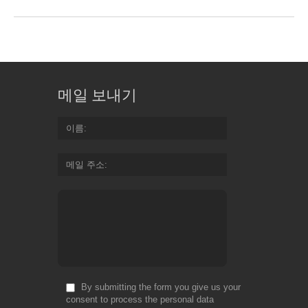
메일 보내기
이름
메일 주소
By submitting the form you give us your
consent to process the personal data