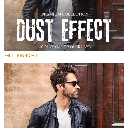
선택 해주세요
Free Photoshop Overlay
Small 800*533px
Dust Effect
(40 Overlays)
FREE DOWNLOAD
Large 6000*4000px
Entire Collection
(1783 Overlays)
Large 6000*4000px
무료 다운로드