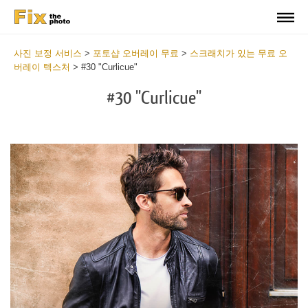
사진 보정 서비스
>
포토샵 오버레이 무료
>
스크래치가 있는 무료 오
버레이 텍스처
>
#30 "Curlicue"
#30 "Curlicue"
Do
Fr
Ov