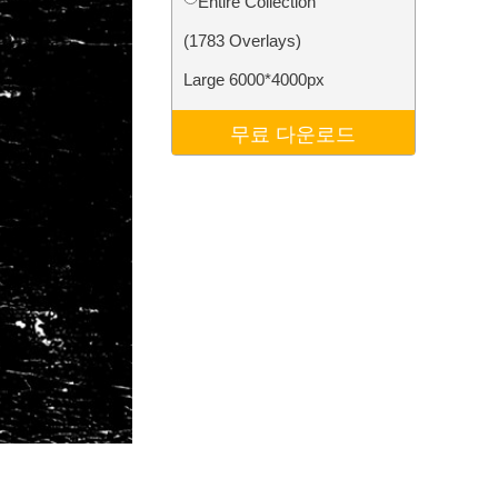
Entire Collection
터
Video Editing Services
(1783 Overlays)
Large 6000*4000px
무료 다운로드