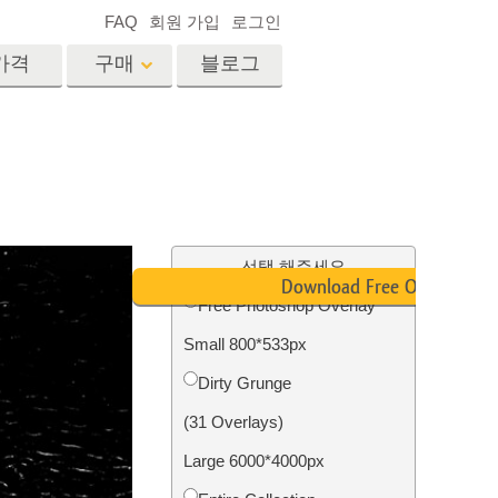
FAQ
회원 가입
로그인
가격
구매
블로그
es
Video
전문 LUT
비디오 오버레이
서비스
부동산 사진 편집 서비스
드
선택 해주세요
Download Free Overlay
Free Photoshop Overlay
장
Small 800*533px
비스
사진 서비스
Dirty Grunge
(31 Overlays)
Large 6000*4000px