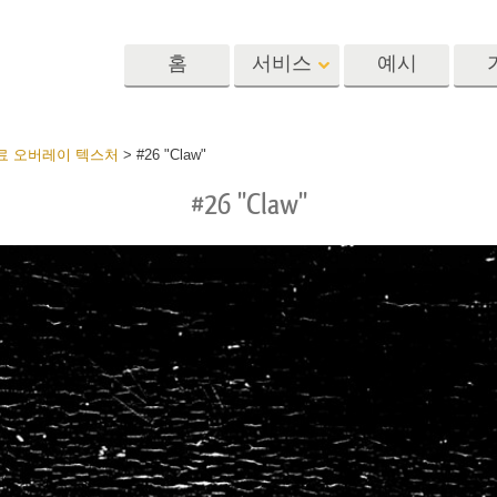
홈
서비스
예시
Lightroom
Photoshop
Templat
료 오버레이 텍스처
>
#26 "Claw"
#26 "Claw"
 사전 설정
포토샵 액션
템플릿
R 사전 설정 컬렉
포토샵 브러쉬
마케팅 템플릿
리터칭 서비스
뷔 서비스
아기 사진 보정 
포토샵 오버레이
발렌타인 데이 카
딜 프리셋
포토샵 텍스처
결혼식 초대장
 컬렉션
Ps Actions 전체 컬렉션
어린이 생일 초대
Ps 오버레이 전체 컬렉
션
진 편집 서비스
AI로 생성된 의류 모델
이미지 조작 서