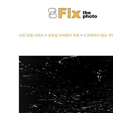
사진 보정 서비스
>
포토샵 오버레이 무료
>
스크래치가 있는 무
라이트룸
전체 L
얼굴 
션
베스트 
모바일
웨딩 사