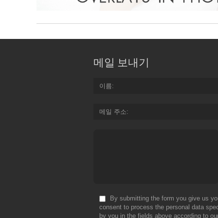
메일 보내기
이름
메일 주소
By submitting the form you give us yo
consent to process the personal data spec
by you in the fields above according to ou