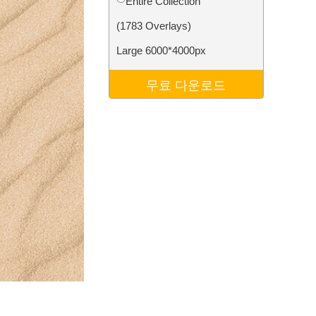
Entire Collection
터
Video Editing Services
(1783 Overlays)
Large 6000*4000px
무료 다운로드