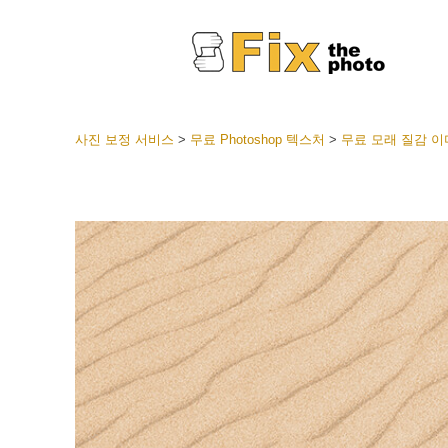
사진 보정 서비스
>
무료 Photoshop 텍스처
>
무료 모래 질감 이
라이트룸
전체 L
얼굴 
션
베스트 
모바일
웨딩 사