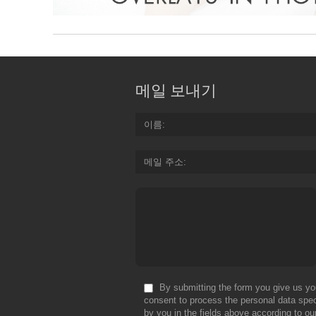
메일 보내기
이름
메일 주소
By submitting the form you give us yo
consent to process the personal data spec
by you in the fields above according to ou