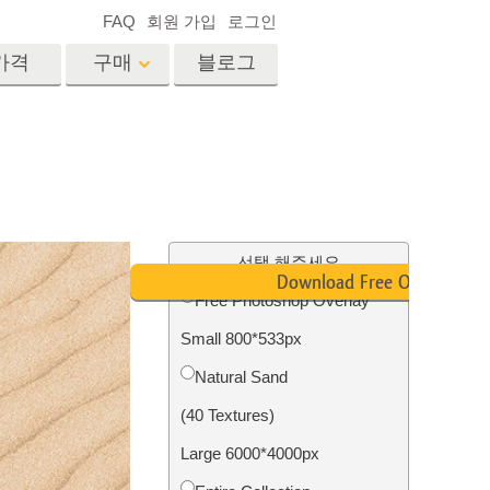
FAQ
회원 가입
로그인
가격
구매
블로그
es
Video
전문 LUT
비디오 오버레이
서비스
부동산 사진 편집 서비스
드
선택 해주세요
Download Free Overlay
Free Photoshop Overlay
장
Small 800*533px
비스
사진 서비스
Natural Sand
(40 Textures)
Large 6000*4000px