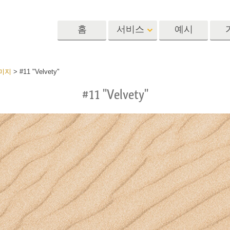
홈
서비스
예시
Lightroom
Photoshop
Templat
미지
>
#11 "Velvety"
#11 "Velvety"
 사전 설정
포토샵 액션
템플릿
R 사전 설정 컬렉
포토샵 브러쉬
마케팅 템플릿
리터칭 서비스
뷔 서비스
아기 사진 보정 
포토샵 오버레이
발렌타인 데이 카
딜 프리셋
포토샵 텍스처
결혼식 초대장
 컬렉션
Ps Actions 전체 컬렉션
어린이 생일 초대
Ps 오버레이 전체 컬렉
션
진 편집 서비스
AI로 생성된 의류 모델
이미지 조작 서