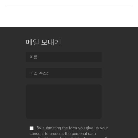
메일 보내기
이름
메일 주소
By submitting the form you give us your
consent to process the personal data