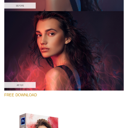
선택 해주세요
Free PNG Overlay #8
Small 800*533px
Smoke Effect
(30 Overlays)
Large 6000*4000px
FREE DOWNLOAD
Sky Boundless
(347 Overlays)
Large 6000*4000px