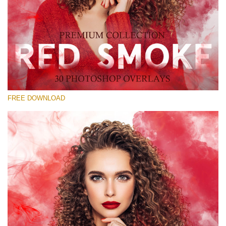
선택 해주세요
Free Red Smoke Overlay #30
Small 800*533px
Red Smoke
(30 Overlays)
FREE DOWNLOAD
Large 6000*4000px
Sunlight Collection
(290 Overlays)
Large 6000*4000px
Entire Collection
(1783 Overlays)
Large 6000*4000px