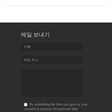
메일 보내기
이름
메일 주소
By submitting the form you give us your
consent to process the personal data