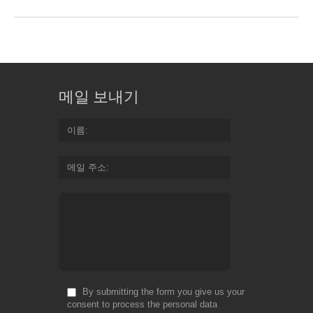
메일 보내기
이름
메일 주소
By submitting the form you give us your
consent to process the personal data