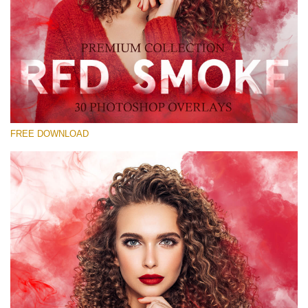
선택 해주세요
Free Red Smoke Overlay #23
Small 800*533px
Red Smoke
(30 Overlays)
FREE DOWNLOAD
Large 6000*4000px
Sunlight Collection
(290 Overlays)
Large 6000*4000px
Entire Collection
(1783 Overlays)
Large 6000*4000px